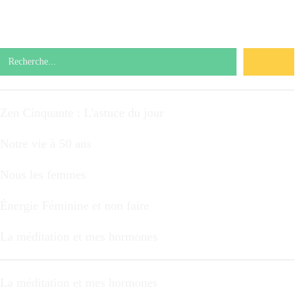
Zen Cinquante : L'astuce du jour
Notre vie à 50 ans
Nous les femmes
Énergie Féminine et non faire
La méditation et mes hormones
La méditation et mes hormones